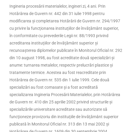
Ingineria procesării materialelor, ingineri zi, 4 ani. Prin
Hotărârea de Guvern nr. 442 din 31 iulie 1998 pentru
modificarea şi completarea Hotărârii de Guvern nr. 294/1997
cu privire la funcţionarea instituţiilor de învăţământ superior,
în conformitate cu prevederile Legii nr. 88/1993 privind
acreditarea instituţiilor de învăţământ superior şi
recunoaşterea diplomelor publicate în Monitorul Oficial nr. 292
din 10 august 1998, au fost acreditate două specializări şi
anume: turnarea metalelor, respectiv prelucrări plastice şi
tratamente termice. Acestea au fost reacreditate prin
Hotărârea de Guvern nr. 535 din 1 iulie 1999. Cele două
specializări au fost comasate şi a fost acreditată
specializarea Ingineria Procesării Materialelor, prin Hotărârea
de Guvern nr. 410 din 25 aprilie 2002 privind structurile şi
specializările universitare acreditate sau autorizate să
funcţioneze provizoriu din instituţiile de învăţământ superior
publicată în Monitorul Oficial nr. 313 din 13 mai 2002 şi
Hotărârea de Guvern nr. 1609 din 30 septembrie 2004