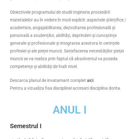
Obiectivele programului de studii Ingineria procesării
materialelor au în vedere în mod explicit: aspectele științifice /
academice, angajabilitatea, dezvoltarea profesională și
personală a studenților, abilități, deprinderi și cunoștințe
generale și profesionale și integrarea acestora în cerințele
profesiei și ale pieței muncii. Satisfacerea necesităţilor pieţei
muncii se va realiza prin faptul că absolventul va poseda
competenţe şi abilităţi de înalt nivel.
Descarca planul de invatamant complet
aici
.
Pentru a vizualiza fisa disciplinei accesati disciplina dorita.
ANUL I
Semestrul I