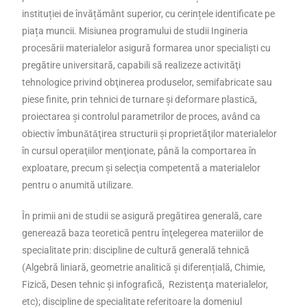
instituției de învățământ superior, cu cerințele identificate pe
piața muncii. Misiunea programului de studii Ingineria
procesării materialelor asigură formarea unor specialişti cu
pregătire universitară, capabili să realizeze activităţi
tehnologice privind obţinerea produselor, semifabricate sau
piese finite, prin tehnici de turnare şi deformare plasticǎ,
proiectarea şi controlul parametrilor de proces, având ca
obiectiv îmbunǎtǎţirea structurii şi proprietăţilor materialelor
în cursul operaţiilor menţionate, până la comportarea în
exploatare, precum şi selecţia competentă a materialelor
pentru o anumită utilizare.
În primii ani de studii se asigură pregătirea generală, care
generează baza teoretică pentru înţelegerea materiilor de
specialitate prin: discipline de cultură generală tehnică
(Algebră liniară, geometrie analitică și diferențială, Chimie,
Fizică, Desen tehnic și infografică, Rezistenţa materialelor,
etc); discipline de specialitate referitoare la domeniul