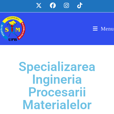
Menu
Specializarea
Ingineria
Procesarii
Materialelor