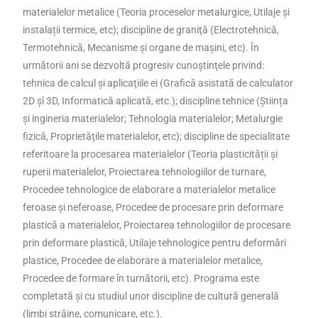
materialelor metalice (Teoria proceselor metalurgice, Utilaje și
instalații termice, etc); discipline de graniţă (Electrotehnică,
Termotehnică, Mecanisme şi organe de maşini, etc). În
următorii ani se dezvoltă progresiv cunoştinţele privind:
tehnica de calcul şi aplicaţiile ei (Grafică asistată de calculator
2D şî 3D, Informatică aplicată, etc.); discipline tehnice (Știința
și ingineria materialelor; Tehnologia materialelor; Metalurgie
fizică, Proprietăţile materialelor, etc); discipline de specialitate
referitoare la procesarea materialelor (Teoria plasticității și
ruperii materialelor, Proiectarea tehnologiilor de turnare,
Procedee tehnologice de elaborare a materialelor metalice
feroase şi neferoase, Procedee de procesare prin deformare
plastică a materialelor, Proiectarea tehnologiilor de procesare
prin deformare plastică, Utilaje tehnologice pentru deformări
plastice, Procedee de elaborare a materialelor metalice,
Procedee de formare în turnătorii, etc). Programa este
completată şi cu studiul unor discipline de cultură generală
(limbi străine, comunicare, etc.).