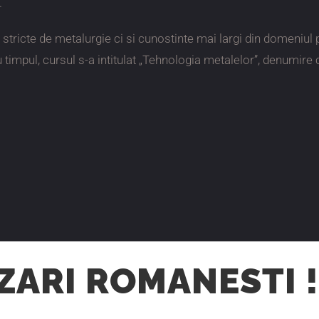
.
tricte de metalurgie ci si cunostinte mai largi din domeniul p
Cu timpul, cursul s-a intitulat „Tehnologia metalelor”, denumire 
ZARI ROMANESTI !