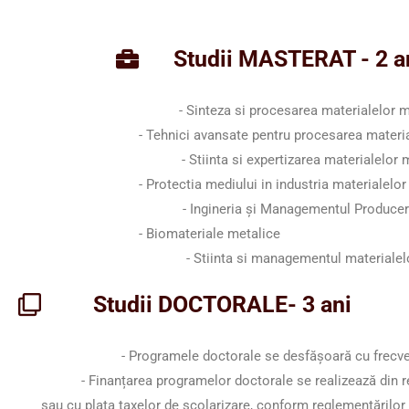
Studii MASTERAT - 2 a
- Sinteza si procesarea materialelo
- Tehnici avansate pentru procesarea mater
- Stiinta si expertizarea materiale
- Protectia mediului in industria materi
- Ingineria și Managementul Producerii 
- Biomateriale metalice
- Stiinta si managementul materialelo
Studii DOCTORALE- 3 ani
- Programele doctorale se desfășoară cu frecve
- Finanțarea programelor doctorale se realizează din re
sau cu plata taxelor de școlarizare, conform reglementărilor 