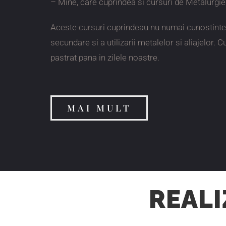
– Mine, care cuprindea si cursuri de Metalurgie
Aceste cursuri cuprindeau nu numai cunostinte s
secundare si a utilizarii metalelor si aliajelor. 
pastrat pana in zilele noastre.
MAI MULT
REALI