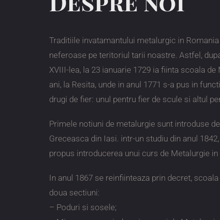
Despre noi
Traditiile invatamantului metalurgic in Romania
neferoase pe teritoriul tarii noastre. Astfel, dup
XVIII-lea, la 23 ianuarie 1729 ia fiinta scoala d
ani, la Resita, unde in anul 1771 s-a pus in fun
drugi de fier: unul pentru fier de scule si altul pe
Primele notiuni de metalurgie sunt introduse de
Greceasca din Iasi. intr-un studiu din anul 1842
propus introducerea unui curs de Metalurgie in a
In anul 1867 se reinfiinteaza prin decret, scoala
doua sectiuni:
– Poduri si sosele;