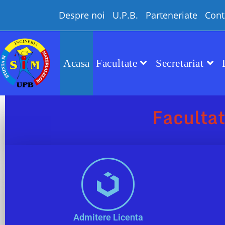
Despre noi
U.P.B.
Parteneriate
Cont
Acasa
Facultate
Secretariat
Facultat
Admitere Licenta