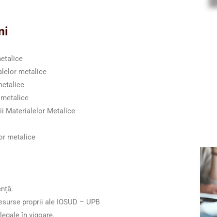
ni
r metalice
ialelor metalice
lor metalice
alelor metalice
Materialelor Metalice
r metalice
nță.
surse proprii ale IOSUD – UPB
legale în vigoare.