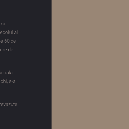
 si
secolul al
pa 60 de
iere de
 scoala
chi, s-a
prevazute