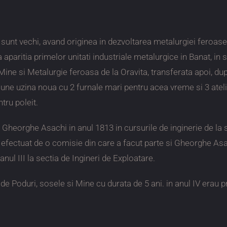
 sunt vechi, avand originea in dezvoltarea metalurgiei feroase
a aparitia primelor unitati industriale metalurgice in Banat, in 
e Mine si Metalurgie feroasa de la Oravita, transferata apoi, du
ctiune uzina noua cu 2 furnale mari pentru acea vreme si 3 atel
ntru poleit.
 Gheorghe Asachi in anul 1813 in cursurile de inginerie de la
, efectuat de o comisie din care a facut parte si Gheorghe Asa
nul III la sectia de Ingineri de Exploatare.
 de Poduri, sosele si Mine cu durata de 5 ani. in anul IV erau 