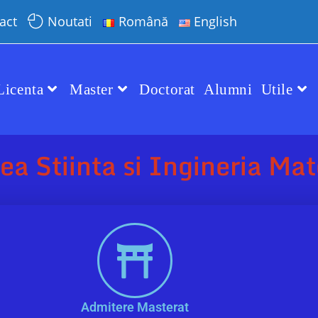
act
Noutati
Română
English
Licenta
Master
Doctorat
Alumni
Utile
ea Stiinta si Ingineria Mat
Admitere Masterat