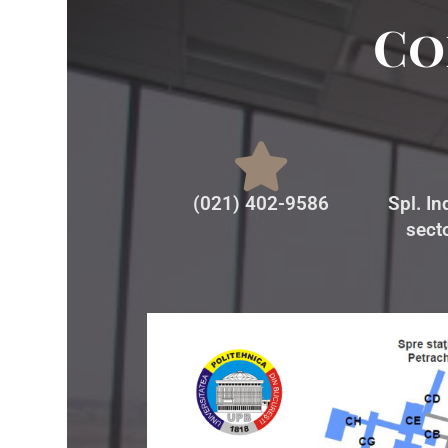
Co
(021) 402-9586
Spl. I
sect