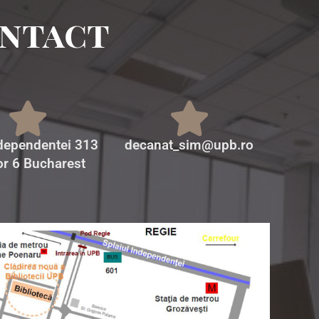
ntact
ndependentei 313
decanat_sim@upb.ro
or 6 Bucharest